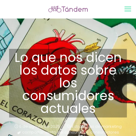
Lo que nos dicen
los datos sobre
los
consumidores
actuales
6 de agosto de 2025
Estrategias de marketing
comportamiento del consumidor
,
consumidores