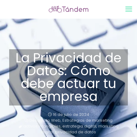
La Privacidad de
Datos: Cómo
debe actuar tu
empresa
16 de julio de 2024
Desarrollo Web
,
Estrategias de marketing
activos intangibles
,
estrategia digital
,
marketing
digital
,
privacidad de datos