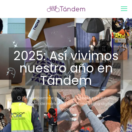
2025: Así vivimos
nuestro año en
Tándem
23 de diciembre de 2025
casos de estudio
agencia de marketing digital
,
marketing digital
,
Tándem