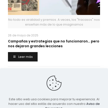
No todo es viralidad y premios. A veces, los "fracasos" nos
enseñan más de lo que imaginamos
26 de mayo de 2025
Campañas y estrategias que no funcionaron… pero
nos dejaron grandes lecciones
Leer más
Deja una respuesta
Lo siento, debes estar
conectado
para publicar un
comentario.
Este sitio web usa cookies para mejorar tu experiencia. Al
hacer uso del sitio estás de acuerdo con nuestro
Aviso de