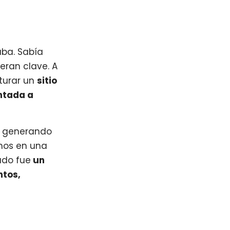
aba. Sabía
eran clave. A
turar un
sitio
entada a
ba generando
amos en una
ado fue
un
ntos,