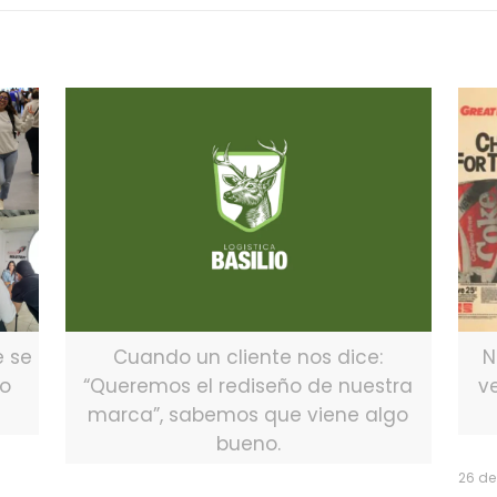
e se
Cuando un cliente nos dice:
N
lo
“Queremos el rediseño de nuestra
v
marca”, sabemos que viene algo
bueno.
26 de