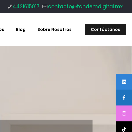
4421615017
contacto@tandemdigital.mx
os
Blog
Sobre Nosotros
Contáctanos