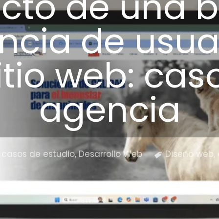
cto de una 
ncia de usua
itio web: cas
agencia
casos de estudio
,
Desarrollo Web
Diseño web
,