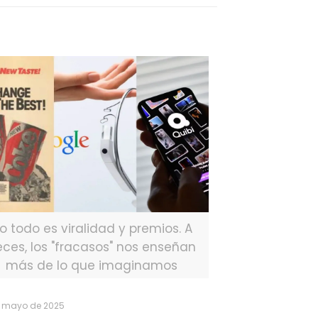
o todo es viralidad y premios. A
eces, los "fracasos" nos enseñan
más de lo que imaginamos
 mayo de 2025