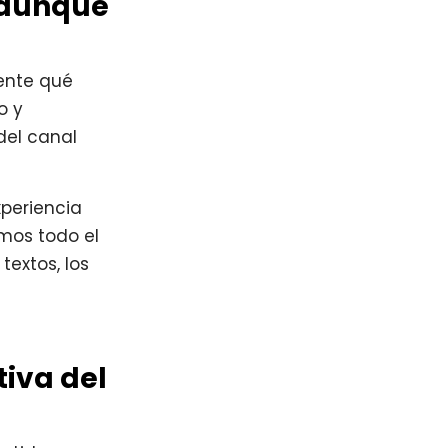
 (aunque
ente qué
o y
del canal
periencia
amos todo el
textos, los
tiva del