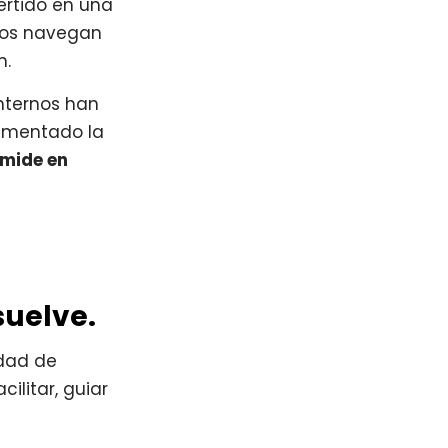
ertido en una
ios navegan
n.
internos han
rementado la
 mide en
suelve.
idad de
ilitar, guiar