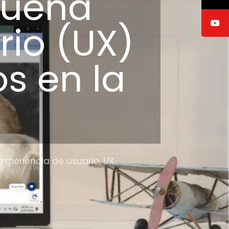
buena
rio (UX)
os en la
experiencia de usuario
,
UX