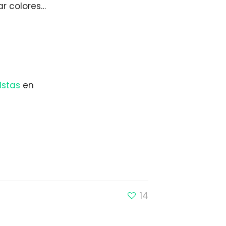
ar colores…
istas
en
14