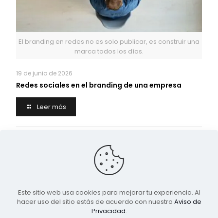
El branding en redes no es solo publicar, es construir una
marca todos los días.
19 de junio de 2026
Redes sociales en el branding de una empresa
Leer más
Deja una respuesta
Lo siento, debes estar
conectado
para publicar un
comentario.
Este sitio web usa cookies para mejorar tu experiencia. Al
hacer uso del sitio estás de acuerdo con nuestro
Aviso de
Privacidad
.