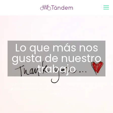
Lo que más nos
gusta de nuestro
trabajo
20 de febrero de 2026
Estrategias de marketing
comunicación visual
,
contenido visual
,
percepción de
marca