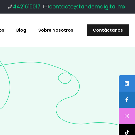
4421615017
contacto@tandemdigital.mx
os
Blog
Sobre Nosotros
Contáctanos