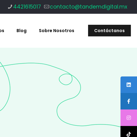
4421615017
contacto@tandemdigital.mx
os
Blog
Sobre Nosotros
Contáctanos