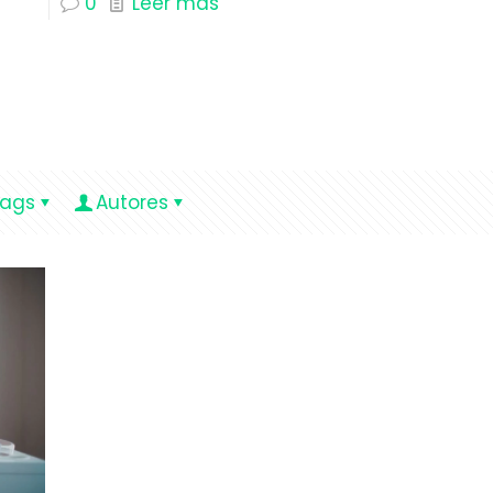
0
Leer más
ags
Autores