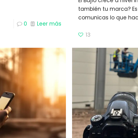
El Bajío crece a nivel 
también tu marca? E
comunicas lo que hac
0
Leer más
13