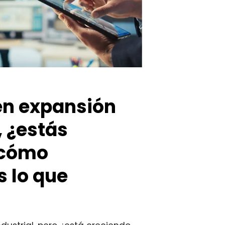
en expansión
, ¿estás
 cómo
 lo que