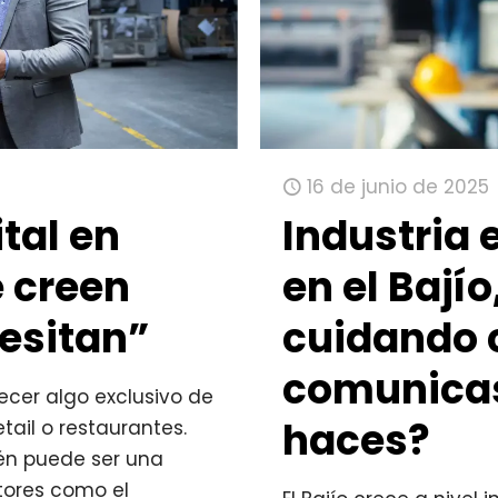
16 de junio de 2025
tal en
Industria 
e creen
en el Bajío
cesitan”
cuidando
comunicas
ecer algo exclusivo de
haces?
ail o restaurantes.
ién puede ser una
tores como el