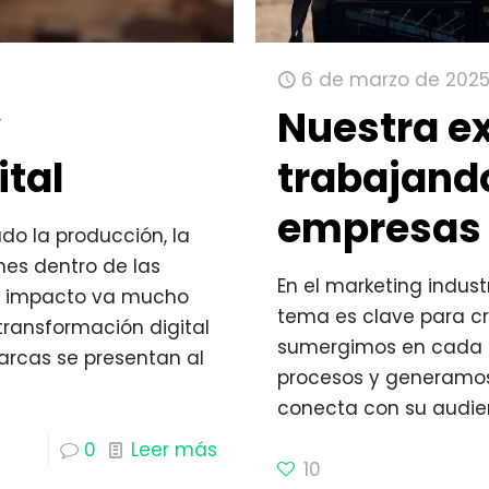
6 de marzo de 202
y
Nuestra e
ital
trabajand
empresas 
ado la producción, la
nes dentro de las
En el marketing indust
su impacto va mucho
tema es clave para cr
 transformación digital
sumergimos en cada 
rcas se presentan al
procesos y generamo
conecta con su audie
0
Leer más
10