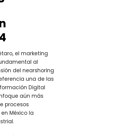
l
en
24
étaro, el marketing
fundamental al
nsión del nearshoring
ferencia una de las
formación Digital
 enfoque aún más
 de procesos
 en México la
trial.