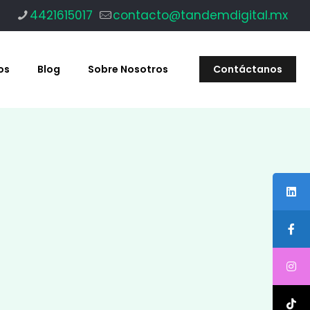
4421615017
contacto@tandemdigital.mx
os
Blog
Sobre Nosotros
Contáctanos